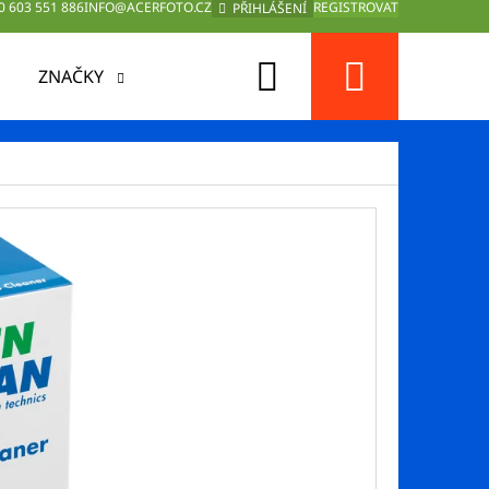
0 603 551 886
INFO@ACERFOTO.CZ
REGISTROVAT
PŘIHLÁŠENÍ
Hledat
Nákup
ZNAČKY
košík
Následující
UTION 400ML