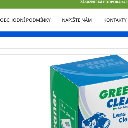
ZÁKAZNICKÁ PODPORA:
+42
OBCHODNÍ PODMÍNKY
NAPIŠTE NÁM
KONTAKTY
 POTŘEBUJETE NAJÍT?
HLEDAT
DOPORUČUJEME
AIR POWER 400ML
AIR POWER SOL
496 Kč
499 Kč