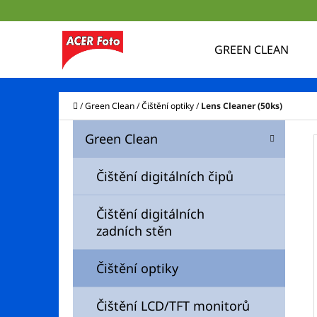
K
Přejít
O
na
Zpět
Zpět
GREEN CLEAN
Š
do
do
obsah
Í
obchodu
obchodu
CO
K
Domů
/
Green Clean
/
Čištění optiky
/
Lens Cleaner (50ks)
P
K
Přeskočit
Green Clean
A
O
kategorie
T
S
Čištění digitálních čipů
E
T
G
Čištění digitálních
O
R
zadních stěn
R
A
I
N
Čištění optiky
LCD / TFT / PLASMA CLEANER
E
N
320 Kč
Čištění LCD/TFT monitorů