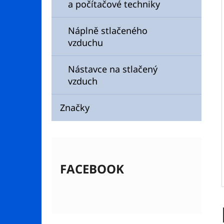
Í
a počítačové techniky
P
A
Náplně stlačeného
vzduchu
N
E
Nástavce na stlačený
L
vzduch
Značky
FACEBOOK