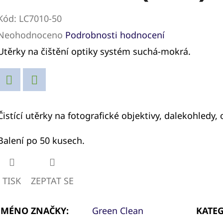
Kód:
LC7010-50
Průměrné
Neohodnoceno
Podrobnosti hodnocení
hodnocení
Utěrky na čištění optiky systém suchá-mokrá.
produktu
je
Facebook
Twitter
0,0
Čistící utěrky na fotografické objektivy, dalekohledy,
z
5
Balení po 50 kusech.
hvězdiček.
TISK
ZEPTAT SE
JMÉNO ZNAČKY
:
Green Clean
KATE